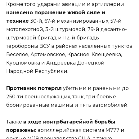
Кроме того, ударами авиации и артиллерии
нанесено поражение живой силе и
технике
30-й, 67-й механизированных, 57-й
мотопехотной, 3-й штурмовой, 79-й десантно-
штурмовой бригад и 112-й бригады
теробороны ВСУ в районах населенных пунктов
Веселое, Артемовское, Красное, Клещеевка,
Курдюмовка и Андреевка Донецкой
Народной Республики.
Противник потерял
убитыми и ранеными до
250-ти военнослужащих, танк, три боевые
бронированные машины и пять автомобилей.
Также
в ходе контрбатарейной борьбы
поражены:
артиллерийская система М777 и
орудие М119 производства США, а также