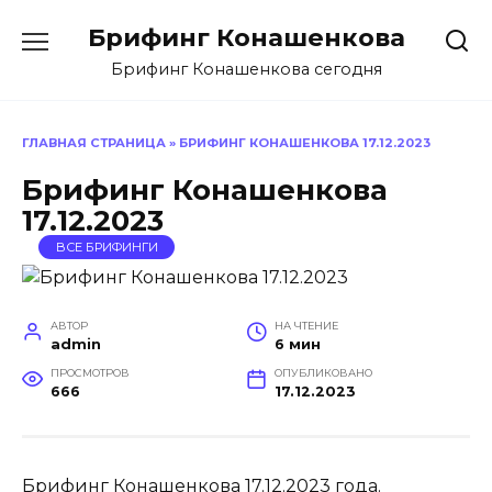
Перейти
Брифинг Конашенкова
к
содержанию
Брифинг Конашенкова сегодня
ГЛАВНАЯ СТРАНИЦА
»
БРИФИНГ КОНАШЕНКОВА 17.12.2023
Брифинг Конашенкова
17.12.2023
ВСЕ БРИФИНГИ
АВТОР
НА ЧТЕНИЕ
admin
6 мин
ПРОСМОТРОВ
ОПУБЛИКОВАНО
666
17.12.2023
Брифинг Конашенкова
17.12.2023 года.