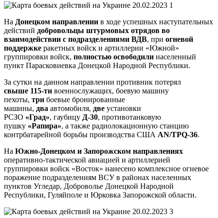
На
Донецком направлении
в ходе успешных наступательных
действий
добровольцы штурмовых отрядов во
взаимодействии с подразделениями ВДВ
, при
огневой
поддержке
ракетных войск и артиллерии «Южной»
группировки войск,
полностью освободили
населенный
пункт Парасковиевка Донецкой Народной Республики.
За сутки на данном направлении противник потерял
свыше
115-ти
военнослужащих, боевую машину
пехоты,
три
боевые бронированные
машины,
два
автомобиля,
две
установки
РСЗО
«Град»
,
гаубицу
Д-30
, противотанковую
пушку
«Рапира»
, а также радиолокационную станцию
контрбатарейной борьбы производства США
AN/TPQ-36
.
На
Южно-Донецком
и Запорожском
направлениях
оперативно-тактической авиацией и артиллерией
группировки войск «Восток» нанесено комплексное огневое
поражение подразделениям ВСУ в районах населенных
пунктов Угледар, Доброволье Донецкой Народной
Республики, Гуляйполе и Юрковка Запорожской области.