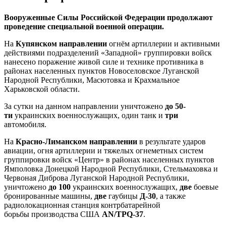
Вооруженные Силы Российской Федерации продолжают
проведение специальной военной операции.
На
Купянском направлении
огнём артиллерии и активными
действиями подразделений «Западной» группировки войск
нанесено поражение живой силе и технике противника в
районах населенных пунктов Новоселовское Луганской
Народной Республики, Масютовка и Крахмальное
Харьковской области.
За сутки на данном направлении уничтожено
до 50-
ти
украинских военнослужащих, один танк и
три
автомобиля.
На
Красно-Лиманском направлении
в результате ударов
авиации, огня артиллерии и тяжелых огнеметных систем
группировки войск «Центр» в районах населенных пунктов
Ямполовка Донецкой Народной Республики, Стельмаховка и
Червоная Диброва Луганской Народной Республики,
уничтожено
до 100
украинских военнослужащих,
две
боевые
бронированные машины,
две
гаубицы
Д-30
,
а также
радиолокационная станция контрбатарейной
борьбы
производства США
AN/TPQ-37
.