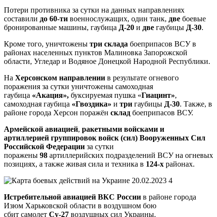
Потери противника за сутки на данных направлениях
составили
до
60-ти
военнослужащих, один танк,
две
боевые
бронированные машины, гаубица
Д-20
и
две
гаубицы
Д-30
.
Кроме того, уничтожены
три
склада
боеприпасов ВСУ в
районах населенных пунктов Малиновка Запорожской
области, Угледар и Водяное Донецкой Народной Республики.
На
Херсонском направлении
в результате огневого
поражения за сутки уничтожены самоходная
гаубица
«Акация»,
буксируемая пушка «
Гиацинт»
,
самоходная гаубица
«Гвоздика»
и
три
гаубицы
Д-30
. Также, в
районе города Херсон поражён
склад
боеприпасов ВСУ.
Армейской авиацией
,
ракетными войсками и
артиллерией
группировок войск (сил) Вооруженных Сил
Российской Федерации
за сутки
поражены
98
артиллерийских подразделений ВСУ на огневых
позициях, а также живая сила и техника в
124-х
районах.
Истребительной авиацией ВКС России
в районе города
Изюм Харьковской области в воздушном бою
сбит
самолет
Су-27
воздушных сил Украины.