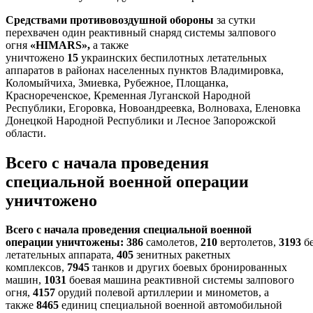
Средствами противовоздушной обороны
за сутки
перехвачен один реактивный снаряд системы залпового
огня
«HIMARS»,
а также
уничтожено
15
украинских
беспилотных летательных
аппаратов в районах населенных пунктов Владимировка,
Коломыйчиха, Змиевка, Рубежное, Площанка,
Краснореченское, Кременная Луганской Народной
Республики, Егоровка, Новоандреевка, Волноваха, Еленовка
Донецкой Народной Республики и Лесное Запорожской
области.
Всего с начала проведения
специальной военной операции
уничтожено
Всего с начала проведения специальной военной
операции
уничтожены:
386
самолетов,
210
вертолетов,
3193
б
летательных аппарата,
405
зенитных ракетных
комплексов,
7945
танков и других боевых бронированных
машин,
1031
боевая машина реактивной системы залпового
огня,
4157
орудий полевой артиллерии и минометов, а
также
8465
единиц специальной военной автомобильной