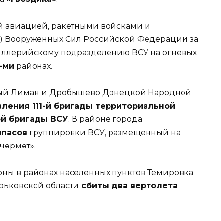
й авиацией, ракетными войсками и
л) Вооруженных Сил Российской Федерации за
иллерийскому подразделению ВСУ на огневых
7-ми
районах.
сный Лиман и Дробышево Донецкой Народной
ления 111-й бригады территориальной
ой бригады ВСУ
. В районе города
ипасов
группировки ВСУ, размещенный на
чермет».
ны в районах населенных пунктов Темировка
рьковской области
сбиты два вертолета