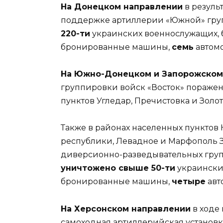
На Донецком направлении
в резуль
поддержке артиллерии «Южной» груп
220-ти
украинских военнослужащих, 
бронированные машины,
семь
автомо
На Южно-Донецком и Запорожском
группировки войск «Восток» пораже
пунктов Угледар, Пречистовка и Зол
Также в районах населенных пункто
республики, Левадное и Марфополь 
диверсионно-разведывательных групп
уничтожено свыше 50-ти
украински
бронированные машины,
четыре
авт
На Херсонском направлении
в ходе
самоходная артиллерийская установ