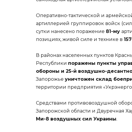
Оперативно-тактической и армейско
артиллерией группировок войск (си
сутки нанесено поражение
81-му
арт
позициях, живой силе и технике в
15
В районах населенных пунктов Кра
Республики
поражены пункты управ
обороны и 25-й воздушно-десантн
Запорожье
уничтожен склад боепр
территории предприятия «Укрэнерго
Средствами противовоздушной оборо
Запорожской области и Двуречная Ха
Ми-8 воздушных сил Украины
.