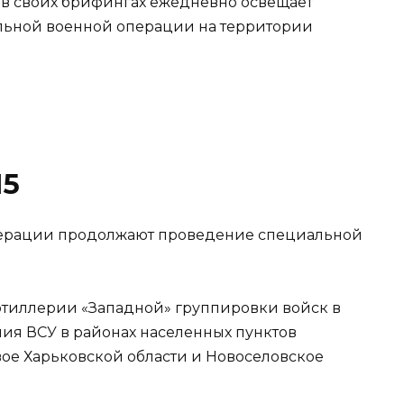
в своих брифингах ежедневно освещает
льной военной операции на территории
15
ерации продолжают проведение специальной
тиллерии «Западной» группировки войск в
ия ВСУ в районах населенных пунктов
ое Харьковской области и Новоселовское