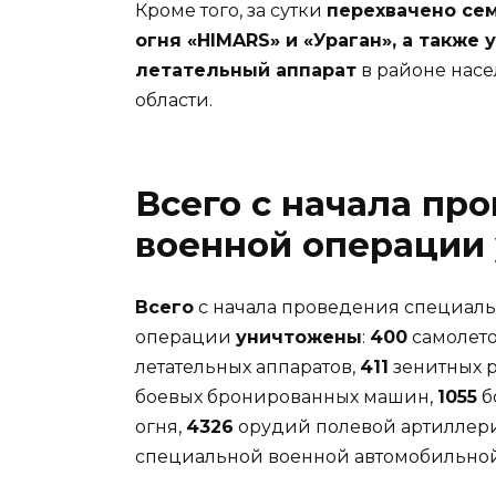
Кроме того, за сутки
перехвачено сем
огня «HIMARS» и «Ураган», а такж
летательный аппарат
в районе насе
области.
Всего с начала пр
военной операции
Всего
с начала проведения специал
операции
уничтожены
:
400
самолето
летательных аппаратов,
411
зенитных р
боевых бронированных машин,
1055
б
огня,
4326
орудий полевой артиллери
специальной военной автомобильной