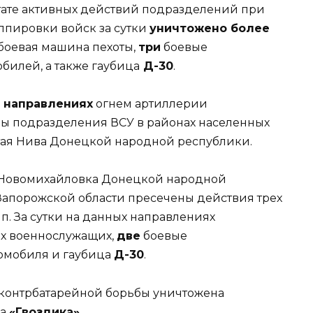
тате активных действий подразделений при
пировки войск за сутки
уничтожено более
боевая машина пехоты,
три
боевые
билей, а также гаубица
Д-30
.
 направлениях
огнем артиллерии
ны подразделения ВСУ в районах населенных
отая Нива Донецкой народной республики.
в Новомихайловка Донецкой народной
Запорожской области пресечены действия трех
. За сутки на данных направлениях
х военнослужащих,
две
боевые
омобиля и гаубица
Д-30
.
 контрбатарейной борьбы уничтожена
ка
«Гвоздика»
.