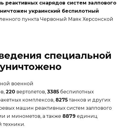
ь реактивных снарядов систем залпового
е уничтожен украинский беспилотный
ленного пункта Червоный Маяк Херсонской
оведения специальной
 уничтожено
ьной военной
в,
220
вертолетов,
3385
беспилотных
акетных комплексов,
8275
танков и других
оевых машин реактивных систем залпового
и и минометов, а также
8879
единиц
 техники.