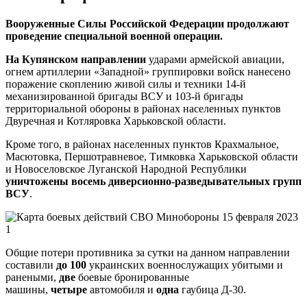
Вооруженные Силы Российской Федерации продолжают
проведение специальной военной операции.
На Купянском направлении
ударами армейской авиации,
огнем артиллерии «Западной» группировки войск нанесено
поражение скоплению живой силы и техники 14-й
механизированной бригады ВСУ и 103-й бригады
территориальной обороны в районах населенных пунктов
Двуречная и Котляровка Харьковской области.
Кроме того, в районах населенных пунктов Крахмальное,
Масютовка, Першотравневое, Тимковка Харьковской области
и Новоселовское Луганской Народной Республики
уничтожены восемь диверсионно-разведывательных групп
ВСУ
.
Общие потери противника за сутки на данном направлении
составили
до 100
украинских военнослужащих убитыми и
ранеными,
две
боевые бронированные
машины,
четыре
автомобиля и
одна
гаубица Д-30.