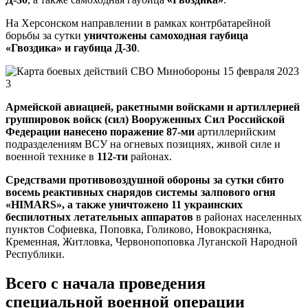
На Херсонском направлении в рамках контрбатарейной
борьбы за сутки
уничтожены самоходная гаубица
«Гвоздика» и гаубица Д-30
.
Армейской авиацией, ракетными войсками и артиллерией
группировок войск (сил) Вооруженных Сил Российской
Федерации нанесено поражение 87-ми
артиллерийским
подразделениям ВСУ на огневых позициях, живой силе и
военной технике в
112-ти
районах.
Средствами противовоздушной обороны за сутки сбито
восемь реактивных снарядов системы залпового огня
«HIMARS», а также уничтожено 11 украинских
беспилотных летательных аппаратов
в районах населенных
пунктов Софиевка, Поповка, Голиково, Новокраснянка,
Кременная, Житловка, Червонопоповка Луганской Народной
Республики.
Всего с начала проведения
специальной военной операции