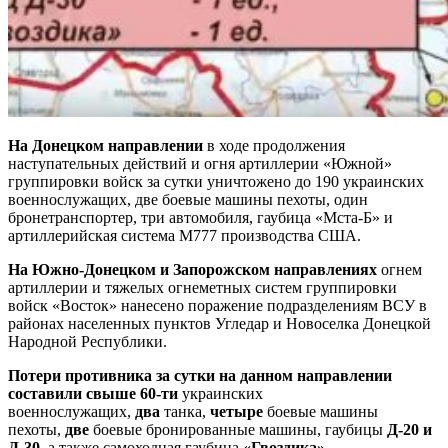
На Донецком направлении
в ходе продолжения
наступательных действий и огня артиллерии «Южной»
группировки войск за сутки уничтожено до 190 украинских
военнослужащих, две боевые машины пехоты, один
бронетранспортер, три автомобиля, гаубица «Мста-Б» и
артиллерийская система М777 производства США.
На Южно-Донецком и Запорожском направлениях
огнем
артиллерии и тяжелых огнеметных систем группировки
войск «Восток» нанесено поражение подразделениям ВСУ в
районах населенных пунктов Угледар и Новоселка Донецкой
Народной Республики.
Потери противника за сутки на данном направлении
составили свыше 60-ти
украинских
военнослужащих,
два
танка,
четыре
боевые машины
пехоты,
две
боевые бронированные машины, гаубицы
Д-20 и
Д-30
, а также самоходная гаубица
«Гвоздика»
.