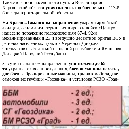
Также в районе населенного пункта Ветеринарное
Харьковской области
уничтожен склад
боеприпасов 113-й
бригады территориальной обороны.
На Красно-Лиманском направлении
ударами армейской
авиации, огнем артиллерии группировки войск «Центр»
нанесено поражение подразделениям 67-й, 92-й
механизированных и 25-й воздушно-десантной бригад ВСУ в
районах населенных пунктов Червоная Диброва,
Стельмаховка Луганской народной республики и Ямполовка
Донецкой Народной Республики.
За сутки на данном направлении
уничтожено
до 65-
ти
украинских военнослужащих,
боевая машина пехоты,
две
боевые бронированные машины,
три
автомобиля,
две
самоходные гаубицы «Гвоздика» и установка РСЗО «Град».