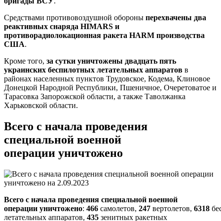
бригады ВСУ
.
Средствами противовоздушной обороны
перехвачены два
реактивных снаряда HIMARS и
противорадиолокационная ракета HARM производства
США
.
Кроме того,
за сутки уничтожены двадцать пять
украинских беспилотных летательных аппаратов
в
районах населенных пунктов Трудовское, Кодема, Клиновое
Донецкой Народной Республики, Пшеничное, Очеретоватое и
Тарасовка Запорожской области, а также Таволжанка
Харьковской области.
Всего
с начала проведения
специальной военной
операции
уничтожено
Всего
с начала проведения специальной военной
операции
уничтожено
:
466
самолетов,
247
вертолетов,
6318
бе
летательных аппаратов,
435
зенитных ракетных