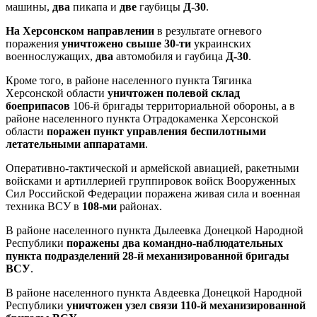
машины,
два
пикапа и
две
гаубицы
Д-30
.
На Херсонском направлении
в результате огневого
поражения
уничтожено свыше 30-ти
украинских
военнослужащих,
два
автомобиля и гаубица
Д-30
.
Кроме того, в районе населенного пункта Тягинка
Херсонской области
уничтожен полевой склад
боеприпасов
106-й бригады территориальной обороны, а в
районе населенного пункта Отрадокаменка Херсонской
области
поражен пункт управления беспилотными
летательными аппаратами
.
Оперативно-тактической и армейской авиацией, ракетными
войсками и артиллерией группировок войск Вооруженных
Сил Российской Федерации поражена живая сила и военная
техника ВСУ в
108-ми
районах.
В районе населенного пункта Дылеевка Донецкой Народной
Республики
поражены два командно-наблюдательных
пункта подразделений 28-й механизированной бригады
ВСУ
.
В районе населенного пункта Авдеевка Донецкой Народной
Республики
уничтожен узел связи 110-й механизированной