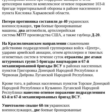
артиллерии нанесли комплексное огневое поражение 103-й
бригаде территориальной обороны в районе населенного
пункта Кисловка Харьковской области.
Потери противника составили до 40
украинских
военнослужащих,
три
боевые бронированные
машины,
два
автомобиля, артиллерийская
система
М777
производства США, а также гаубица
Д-20
.
На Краснолиманском направлении
слаженными
действиями подразделений группировки войск «Центр»,
ударами армейской авиации, огнем артиллерии и тяжелых
огнеметных систем в течение суток
отражены две атаки
штурмовых групп 5 бригады нацгвардии и 67-й
механизированной бригады ВСУ
в районах населенных
пунктов Григоровка Донецкой Народной Республики и
Червоная Диброва Луганской Народной Республики.
Кроме того, в районах населенных пунктов Торское Донецкой
Народной Республики и Кузьмино Луганской Народной
Республики
нанесено огневое поражение подразделениям
63-й и 67-й механизированных бригад ВСУ
.
Уничтожено свыше 60-ти
украинских
военнослужащих,
две
боевые бронированные