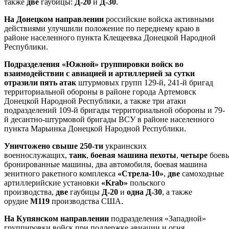
также
две
гаубицы:
Д-20
и
Д-30
.
На Донецком направлении
российские войска активными
действиями улучшили положение по переднему краю в
районе населенного пункта Клещеевка Донецкой Народной
Республики.
Подразделения «Южной» группировки войск во
взаимодействии с авиацией и артиллерией за сутки
отразили пять атак
штурмовых групп 129-й, 241-й бригад
территориальной обороны в районе города Артемовск
Донецкой Народной Республики, а также три атаки
подразделений 109-й бригады территориальной обороны и 79-
й десантно-штурмовой бригады ВСУ в районе населенного
пункта Марьинка Донецкой Народной Республики.
Уничтожено свыше 250-ти
украинских
военнослужащих,
танк
,
боевая
машина
пехоты
,
четыре
боев
бронированные машины, два автомобиля, боевая машина
зенитного ракетного комплекса
«Стрела-10»
,
две
самоходные
артиллерийские установки
«Krab»
польского
производства,
две
гаубицы
Д-20
и
одна
Д-30
, а также
орудие
М119
производства США.
На Купянском направлении
подразделения «Западной»
группировки войск при поддержке авиации и огня