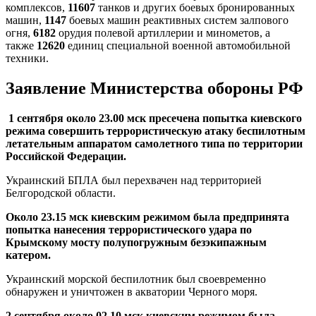
комплексов,
11607
танков и других боевых бронированных
машин,
1147
боевых машин реактивных систем залпового
огня,
6182
орудия полевой артиллерии и минометов, а
также
12620
единиц специальной военной автомобильной
техники.
Заявление Министерства обороны РФ
1 сентября около 23.00 мск пресечена попытка киевского
режима совершить террористическую атаку беспилотным
летательным аппаратом самолетного типа по территории
Российской Федерации.
Украинский БПЛА был перехвачен над территорией
Белгородской области.
Около 23.15 мск киевским режимом была предпринята
попытка нанесения террористического удара по
Крымскому мосту полупогружным безэкипажным
катером.
Украинский морской беспилотник был своевременно
обнаружен и уничтожен в акватории Черного моря.
2 сентября около 02.10 мск киевским режимом была