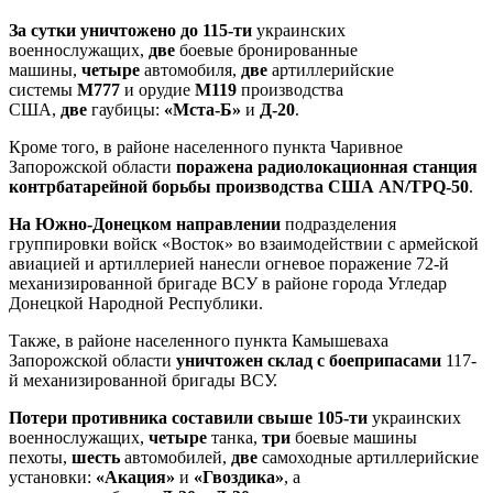
За сутки уничтожено до 115-ти
украинских
военнослужащих,
две
боевые бронированные
машины,
четыре
автомобиля,
две
артиллерийские
системы
М777
и орудие
М119
производства
США,
две
гаубицы:
«Мста-Б»
и
Д-20
.
Кроме того, в районе населенного пункта Чаривное
Запорожской области
поражена радиолокационная станция
контрбатарейной борьбы производства США AN/TPQ-50
.
На Южно-Донецком направлении
подразделения
группировки войск «Восток» во взаимодействии с армейской
авиацией и артиллерией нанесли огневое поражение 72-й
механизированной бригаде ВСУ в районе города Угледар
Донецкой Народной Республики.
Также, в районе населенного пункта Камышеваха
Запорожской области
уничтожен склад с боеприпасами
117-
й механизированной бригады ВСУ.
Потери противника составили свыше 105-ти
украинских
военнослужащих,
четыре
танка,
три
боевые машины
пехоты,
шесть
автомобилей,
две
самоходные артиллерийские
установки:
«Акация»
и
«Гвоздика»
, а