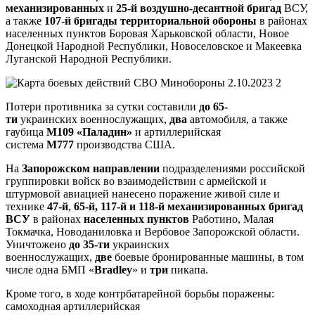
механизированных
и
25-й воздушно-десантной бригад
ВСУ,
а также
107-й бригады территориальной обороны
в районах
населенных пунктов Боровая Харьковской области, Новое
Донецкой Народной Республики, Новоселовское и Макеевка
Луганской Народной Республики.
Потери противника за сутки составили
до 65-
ти
украинских
военнослужащих,
два
автомобиля, а также
гаубица
М109 «Паладин»
и артиллерийская
система
М777
производства США.
На
Запорожском
направлении
подразделениями российской
группировки войск во взаимодействии с армейской и
штурмовой авиацией нанесено поражение живой силе и
технике
47-й
,
65-й, 117-й и 118-й механизированных бригад
ВСУ
в районах
населенных пунктов
Работино, Малая
Токмачка, Новоданиловка и Вербовое Запорожской области.
Уничтожено
до 35-ти
украинских
военнослужащих,
две
боевые бронированные машины, в том
числе одна БМП «
Bradley
» и
три
пикапа.
Кроме того, в ходе контрбатарейной борьбы поражены:
самоходная артиллерийская