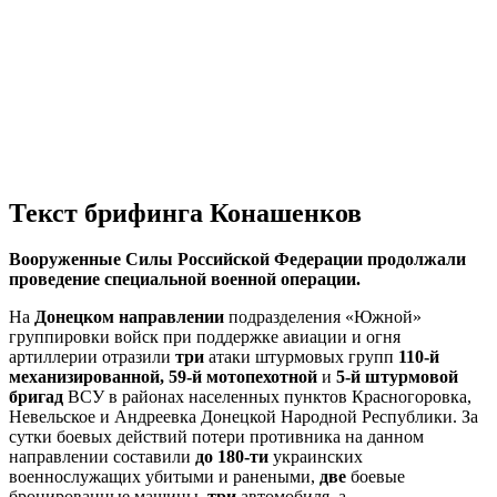
Текст брифинга Конашенков
Вооруженные Силы Российской Федерации продолжали
проведение специальной военной операции.
На
Донецком направлении
подразделения «Южной»
группировки войск при поддержке авиации и огня
артиллерии отразили
три
атаки штурмовых групп
110-й
механизированной, 59-й мотопехотной
и
5-й штурмовой
бригад
ВСУ в районах населенных пунктов Красногоровка,
Невельское и Андреевка Донецкой Народной Республики. За
сутки боевых действий потери противника на данном
направлении составили
до
180-ти
украинских
военнослужащих убитыми и ранеными,
две
боевые
бронированные машины,
три
автомобиля, а