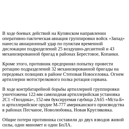
В ходе боевых действий на Купянском направлении
оперативно-тактическая авиация группировки войск «Запад»
нанесла авиационный удар по пунктам временной
дислокации подразделений 25 воздушно-десантной и 43
механизированной бригад в районах Берестовое, Копанки.
Кроме этого, противник предпринял попытку провести
ротацию подразделений 32 механизированной бригады на
передовых позициях в районе Степовая Новоселовка. Огнем
артиллерии мотострелкового полка ротация сорвана.
В ходе контрбатарейной борьбы артиллерией группировки
уничтожены 122-мм самоходная артиллерийская установка
2С1 «Гвоздика», 152-мм буксируемая гаубица 2А65 «Мста-Б»
и артиллерийское орудие М-777 американского производства
в районах Песчаное, Новолюбовка, Новая Кругляковка.
Общие потери противника составили до двух взводов живой
силы, один миномет и один БпЛА.