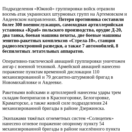
Подразделения «Южной» группировки войск отразили
восемь атак украинских штурмовых групп на Артемовском и
Авдеевском направлениях.
Потери противника составили
более 300 военнослужащих, самоходная артиллерийская
установка «Краб» польского производства, орудие Д-20,
два танка, боевая машина пехоты, две боевые машины
зенитно-ракетных комплексов «Стрела-10», станция
радиоэлектронной разведки, а также 7 автомобилей, 8
беспилотных летательных аппаратов.
Оперативно-тактической авиацией группировки уничтожен
ангар с военной техникой. Армейской авиацией нанесено
поражение пунктам временной дислокации 110
механизированной и 79 десантно-штурмовой бригад в
Новомихайловке и Авдеевке.
Ракетными войсками и артиллерией нанесены удары трем
складам боеприпасов в Красногоровке, Белогоровке,
Краматорске, а также живой силе подразделения 24
механизированной бригады в районе Дзержинска.
Экипажами тяжёлых огнеметных систем «Солнцепек»
нанесено огневое поражение опорному пункту 54
механизированной бригады в районе населённого пункта