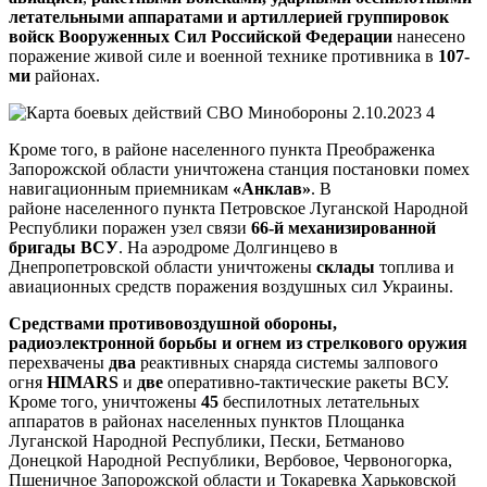
летательными аппаратами и артиллерией
группировок
войск Вооруженных Сил Российской Федерации
нанесено
поражение живой силе и военной технике противника в
107-
ми
районах.
Кроме того, в районе населенного пункта Преображенка
Запорожской области уничтожена станция постановки помех
навигационным приемникам
«Анклав»
. В
районе
населенного пункта
Петровское Луганской Народной
Республики поражен узел связи
66-й механизированной
бригады ВСУ
. На аэродроме Долгинцево в
Днепропетровской области уничтожены
склады
топлива
и
авиационных средств поражения воздушных сил Украины.
Средствами противовоздушной обороны,
радиоэлектронной борьбы и огнем из стрелкового оружия
перехвачены
два
реактивных снаряда системы залпового
огня
HIMARS
и
две
оперативно-тактические ракеты
ВСУ.
Кроме того, уничтожены
45
беспилотных летательных
аппаратов в районах населенных пунктов Площанка
Луганской Народной Республики, Пески, Бетманово
Донецкой Народной Республики, Вербовое, Червоногорка,
Пшеничное Запорожской области и Токаревка Харьковской