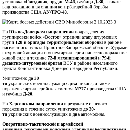
установка
«Гвоздика»
,
орудие
М-46
, гаубица
Д-30
, а также
радиолокационная станция контрбатарейной борьбы
производства США
AN/TPQ-48
.
На
Южно-Донецком
направлении
подразделения
группировки войск «Восток» отразили атаку штурмовых
групп
128-й бригады территориальной обороны
в районе
населенного пункта Приютное Запорожской области. Ударами
штурмовой авиации и огнем артиллерии нанесено поражение
живой силе и технике
72-й механизированной
и
79-й
десантно-штурмовой бригад
ВСУ в районе населенного
пункта Константиновка Донецкой Народной Республики.
Уничтожено
до 30-
ти
украинских
военнослужащих,
два
пикапа, а также
поражены: артиллерийская система
М777
производства США
и гаубица
Д-20
.
На
Херсонском направлении
в результате огневого
поражения в течение суток уничтожено
до 30-
ти
украинских
военнослужащих и
два
автомобиля.
Оперативно-тактической и армейской
авиацией
,
ракетными войсками, ударными беспилотными