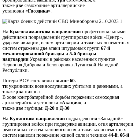
также
две
самоходные артиллерийские
установки
«Гвоздика»
.
На
Краснолиманском направлении
профессиональными
действиями подразделений группировки войск «Центр»,
ударами авиации, огнем артиллерии и тяжелых огнеметных
систем отражены
две
атаки штурмовых групп
67-й
механизированной бригады
и
5-й бригады
нацгвардии
Украины
в районах населенных пунктов
Червоная Диброва и Белогоровка Луганской Народной
Республики.
Потери ВСУ составили
свыше 60-
ти
украинских
военнослужащих убитыми и ранеными, а
также
два
пикапа.
В ходе контрбатарейной борьбы поражены: самоходная
артиллерийская установка
«Акация»
, а
также
две
гаубицы:
Д-20
и
Д-30
.
На
Купянском направлении
подразделения «Западной»
группировки войск при поддержке авиации, огня артиллерии,
реактивных систем залпового огня и тяжелых огнеметных
систем нанесли поражение живой силе и технике
44-й, 66-й