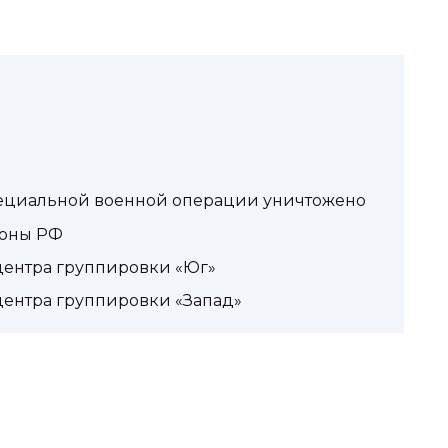
пециальной военной операции уничтожено
роны РФ
центра группировки «Юг»
центра группировки «Запад»