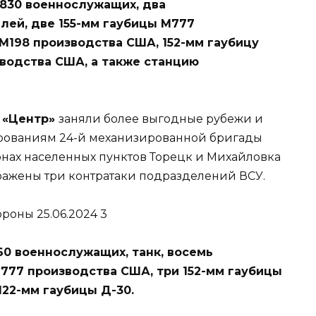
 830 военнослужащих, два
лей, две 155-мм гаубицы М777
 М198 производства США, 152-мм гаубицу
зводства США, а также станцию
 «Центр»
заняли более выгодные рубежи и
рованиям 24-й механизированной бригады
онах населенных пунктов Торецк и Михайловка
ажены три контратаки подразделений ВСУ.
60 военнослужащих, танк, восемь
М777 производства США, три 152-мм гаубицы
 122-мм гаубицы Д-30.