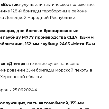
 «Восток»
улучшили тактическое положение,
нике 128-й бригады теробороны в районе
лка Донецкой Народной Республики.
ужащих, две боевые бронированные
м гаубицу М777 производства США, 155-мм
британии, 152-мм гаубицу 2А65 «Мста-Б» и
ск «Днепр»
в течение суток нанесено
рмирований 35-й бригады морской пехоты в
 Херсонской области.
нослужащих, пять автомобилей, 155-мм