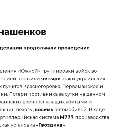
онашенков
дерации продолжали проведение
ления «Южной» группировки войск во
лерией отразили
четыре
атаки украинских
 пунктов Красногоровка, Первомайское и
и. Потери противника за сутки на данном
раинских военнослужащих убитыми и
машин пехоты,
восемь
автомобилей. В ходе
артиллерийская система
М777
производства
ская установка
«Гвоздика»
.