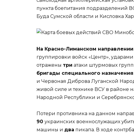
самоходная артиллерийская установ
пункта боепитания подразделений ВС
Буда Сумской области и Кисловка Хар
На Красно-Лиманском направлении
группировки войск «Центр», ударами
отражены
три
атаки штурмовых груп
бригады специального назначения
и Червоная Диброва Луганской Наро
живой силе и технике ВСУ в районе 
Народной Республики и Серебрянско
Потери противника на данном напра
90
украинских
военнослужащих убит
машины и
два
пикапа. В ходе контрб