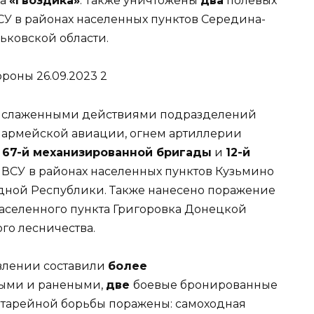
ка
«Гвоздика»
. Также уничтожены
два
полевых
У в районах населенных пунктов Середина-
ьковской области.
слаженными действиями подразделений
 армейской авиации, огнем артиллерии
п
67-й механизированной бригады
и
12-й
ВСУ
в районах населенных пунктов Кузьмино
дной Республики. Также нанесено поражение
населенного пункта Григоровка Донецкой
го лесничества.
влении составили
более
ыми и ранеными,
две
боевые бронированные
атарейной борьбы поражены: самоходная