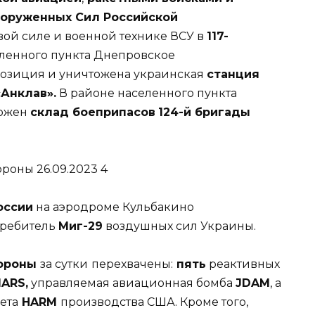
ооруженных Сил Российской
ой силе и военной технике ВСУ в
117-
селенного пункта Днепровское
позиция и уничтожена украинская
станция
«Анклав».
В районе населенного пункта
тожен
склад боеприпасов
124-й бригады
оссии
на аэродроме Кульбакино
требитель
Миг-29
воздушных сил Украины.
бороны
за сутки
перехвачены:
пять
реактивных
ARS,
управляемая авиационная бомба
JDAM
, а
ета
HARM
производства США. Кроме того,