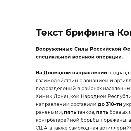
Текст брифинга К
Вооруженные Силы Российской Фе
специальной военной операции.
На
Донецком направлении
подразде
взаимодействии с авиацией и артил
подразделений в районах населенных
Химик Донецкой Народной Республик
направлении составили
до
310-ти
ук
ранеными,
пять
танков,
пять
боевых 
контрбатарейной борьбы поражены: 
США, а также самоходная артиллерий