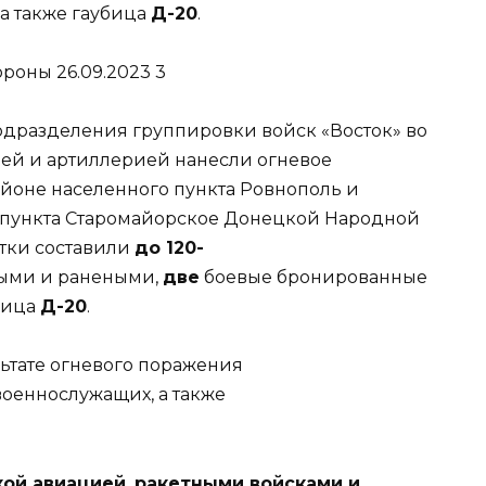
, а также гаубица
Д-20
.
дразделения группировки войск «Восток» во
ей и артиллерией нанесли огневое
йоне населенного пункта Ровнополь и
о пункта Старомайорское Донецкой Народной
утки составили
до 120-
ыми и ранеными,
две
боевые бронированные
бица
Д-20
.
ьтате огневого поражения
военнослужащих, а также
кой авиацией
,
ракетными войсками и