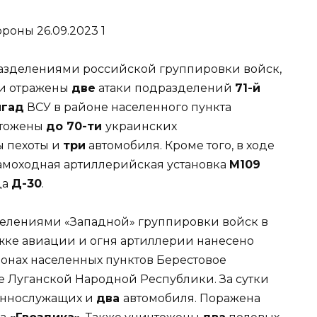
азделениями российской группировки войск,
ии отражены
две
атаки подразделений
71-й
игад
ВСУ в районе населенного пункта
чтожены
до 70-ти
украинских
 пехоты и
три
автомобиля. Кроме того, в ходе
амоходная артиллерийская установка
М109
ца
Д-30
.
елениями «Западной» группировки войск в
жке авиации и огня артиллерии нанесено
онах населенных пунктов Берестовое
е Луганской Народной Республики. За сутки
еннослужащих и
два
автомобиля. Поражена