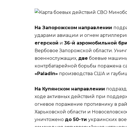
На Запорожском
направлении
подр
ударами авиации и огнем артиллер
егерской
и
36-й аэромобильной бр
Вербовое Запорожской области. Уни
военнослужащих,
две
боевые машины
контрбатарейной борьбы поражена
с
«Paladin»
производства США и гауби
На Купянском направлении
подразд
ходе активных действий при поддер
огневое поражение противнику в рай
Харьковской области и Новоселовско
уничтожено
до 50-ти
украинских
во