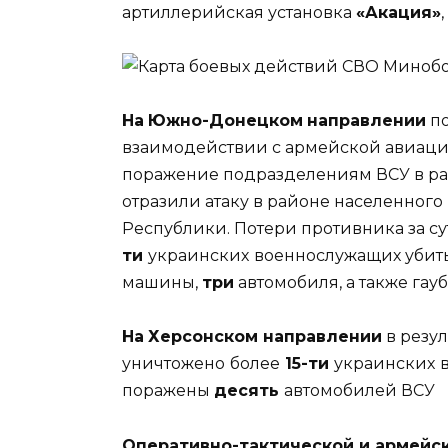
артиллерийская установка
«Акация»
На
Южно-Донецком
направлении
по
взаимодействии с армейской авиаци
поражение подразделениям ВСУ в ра
отразили атаку в районе населенног
Республики. Потери противника за с
ти
украинских
военнослужащих убит
машины,
три
автомобиля, а также гау
На
Херсонском направлении
в резул
уничтожено
более
15-ти
украинских
поражены
десять
автомобилей ВСУ
Оперативно-тактической и армейс