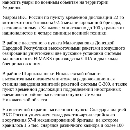
наносить удары по военным объектам на территории
Украины.
Ударом ВКС России по пункту временной дислокации 22-го
мотопехотного батальона 92-й механизированной бригады,
расположенному в Харькове, уничтожено до 100 украинских
националистов и четыре единицы военной техники.
В районе населенного пункта Малотарановка Донецкой
Народной Республики высокоточными ракетами воздушного
базирования уничтожены две пусковые установки системы
залпового огня HIMARS производства США и два склада
боеприпасов к ним.
В районе Широколановки Николаевской области
высокоточным оружием уничтожена радиолокационная
станция наведения зенитной ракетной системы С-300, а также
пункт временной дислокации подразделений иностранных
наемников в районе населенного пункта Лиманы
Николаевской области.
На восточной окраине населенного пункта Соледар авиацией
ВКС России уничтожен склад ракетно-артиллерийского
вооружения 57-й механизированной бригады, на котором
хранилось 1,5 тыс. снарядов различного калибра и более 100