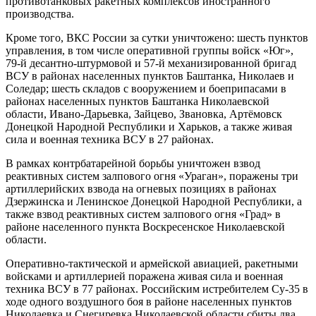
противотанковых ракетных комплексов иностранного
производства.
Кроме того, ВКС России за сутки уничтожено: шесть пунктов
управления, в том числе оперативной группы войск «Юг»,
79-й десантно-штурмовой и 57-й механизированной бригад
ВСУ в районах населенных пунктов Баштанка, Николаев и
Соледар; шесть складов с вооружением и боеприпасами в
районах населенных пунктов Баштанка Николаевской
области, Ивано-Дарьевка, Зайцево, Звановка, Артёмовск
Донецкой Народной Республики и Харьков, а также живая
сила и военная техника ВСУ в 27 районах.
В рамках контрбатарейной борьбы уничтожен взвод
реактивных систем залпового огня «Ураган», поражены три
артиллерийских взвода на огневых позициях в районах
Дзержинска и Ленинское Донецкой Народной Республики, а
также взвод реактивных систем залпового огня «Град» в
районе населенного пункта Воскресенское Николаевской
области.
Оперативно-тактической и армейской авиацией, ракетными
войсками и артиллерией поражена живая сила и военная
техника ВСУ в 77 районах. Российским истребителем Су-35 в
ходе одного воздушного боя в районе населенных пунктов
Николаевка и Снегиревка Николаевской области сбиты два