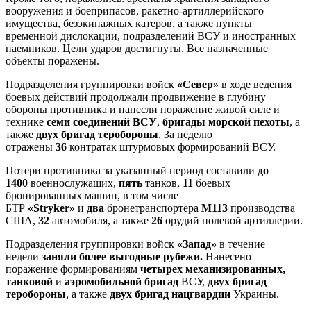
вооружения и боеприпасов, ракетно-артиллерийского
имущества, безэкипажных катеров, а также пункты
временной дислокации, подразделений ВСУ и иностранных
наемников. Цели ударов достигнуты. Все назначенные
объекты поражены.
Подразделения группировки войск
«Север»
в ходе ведения
боевых действий продолжали продвижение в глубину
обороны противника и нанесли поражение живой силе и
технике
семи соединений ВСУ
,
бригады морской пехоты
, а
также
двух бригад теробороны
. За неделю
отражены
36
контратак штурмовых формирований ВСУ.
Потери противника за указанный период составили
до
1400
военнослужащих,
пять
танков,
11
боевых
бронированных машин, в том числе
БТР
«Stryker»
и
два
бронетранспортера
М113
производства
США,
32
автомобиля, а также
26
орудий полевой артиллерии.
Подразделения группировки войск
«Запад»
в течение
недели
заняли более выгодные рубежи.
Нанесено
поражение формированиям
четырех механизированных,
танковой
и
аэромобильной бригад
ВСУ,
двух бригад
теробороны
, а также
двух бригад нацгвардии
Украины.