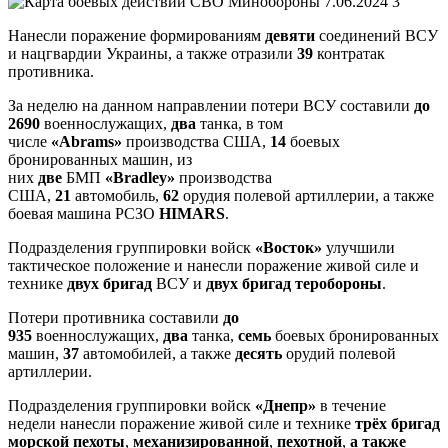
Нанесли поражение формированиям
девяти
соединений ВСУ
и нацгвардии Украины, а также отразили
39
контратак
противника.
За неделю на данном направлении потери ВСУ составили
до
2690
военнослужащих,
два
танка, в том
числе
«Abrams»
производства США,
14
боевых
бронированных машин, из
них
две
БМП
«Bradley»
производства
США,
21
автомобиль,
62
орудия полевой артиллерии, а также
боевая машина РСЗО
HIMARS
.
Подразделения группировки войск
«Восток»
улучшили
тактическое положение и нанесли поражение живой силе и
технике
двух бригад
ВСУ и
двух бригад теробороны
.
Потери противника составили
до
935
военнослужащих,
два
танка,
семь
боевых бронированных
машин,
37
автомобилей, а также
десять
орудий полевой
артиллерии.
Подразделения группировки войск
«Днепр»
в течение
недели
нанесли поражение живой силе и технике
трёх бригад
морской пехоты
,
механизированной
,
пехотной
,
а также