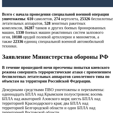
Всего
с начала проведения специальной военной операции
уничтожены
:
610
самолетов,
274
вертолета,
25326
беспилотны
летательных аппаратов,
528
зенитных ракетных
комплексов,
16287
танков и других боевых бронированных
машин,
1330
боевых машин реактивных систем залпового
огня,
10188
орудий полевой артиллерии и минометов, а
также
22336
единиц специальной военной автомобильной
техники.
Заявление Министерства обороны РФ
В течение прошедшей ночи пресечены попытки киевского
режима совершить террористические атаки с применением
беспилотных летательных аппаратов самолетного типа по
объектам на территории Российской Федерации.
Дежурными средствами ПВО уничтожены и перехвачены:
одиннадцать БПЛА над Крымским полуостровом; восемь
БПЛА над акваторией Азовского моря; шесть БПЛА над
территорией Краснодарского края; два БПЛА над
территорией Белгородской области и один БПЛА над
территорией Ростовской области.