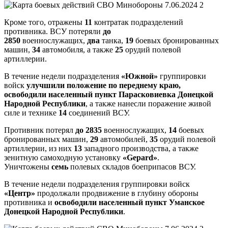
Кроме того, отражены
11
контратак подразделений
противника. ВСУ потеряли
до
2850
военнослужащих,
два
танка,
19
боевых бронированных
машин,
34
автомобиля, а также
25
орудий полевой
артиллерии.
В течение недели подразделения
«Южной»
группировки
войск
улучшили положение по переднему краю,
освободили населенный пункт Парасковиевка Донецкой
Народной Республики
, а также нанесли поражение живой
силе и технике
14
соединений ВСУ.
Противник потерял
до
2835
военнослужащих,
14
боевых
бронированных машин,
29
автомобилей,
35
орудий полевой
артиллерии, из них
13
западного производства, а также
зенитную самоходную установку
«Gepard»
.
Уничтожены
семь
полевых складов боеприпасов ВСУ.
В течение недели подразделения группировки войск
«Центр»
продолжали продвижение в глубину обороны
противника и
освободили населенный пункт Уманское
Донецкой Народной Республики
.