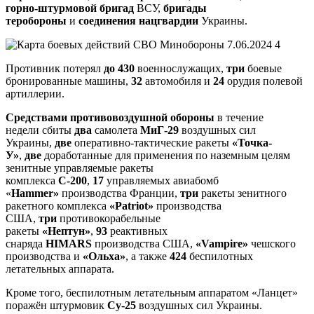
горно-штурмовой бригад
ВСУ,
бригады
теробороны
и
соединения нацгвардии
Украины.
Противник потерял
до 430
военнослужащих,
три
боевые
бронированные машины,
32
автомобиля и
24
орудия полевой
артиллерии.
Средствами противовоздушной обороны
в течение
недели
сбиты
два
самолета
МиГ-29
воздушных сил
Украины,
две
оперативно-тактические ракеты
«Точка-
У»
,
две
доработанные для применения по наземным целям
зенитные управляемые ракеты
комплекса
С-200
,
17
управляемых авиабомб
«
Hammer»
производства Франции,
три
ракеты зенитного
ракетного комплекса
«Patriot»
производства
США,
три
противокорабельные
ракеты
«Нептун»
,
93
реактивных
снаряда
HIMARS
производства США,
«Vampire»
чешского
производства и
«Ольха»
, а также
424
беспилотных
летательных аппарата.
Кроме того, беспилотным летательным аппаратом «Ланцет»
поражён штурмовик
Су-25
воздушных сил Украины.